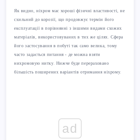
Як видно, ніхром має хороші фізичні властивості, не
схильний до корозії, що продовжує термін його
експлуатації в порівнянні з іншими видами схожих
матеріалів, використовуваних в тих же цілях. Сфера
його застосування в побуті так само велика, тому
часто задається питання - де можна взяти
нихромовую нитку. Нижче буде перераховано
більшість поширених варіантів отримання ніхрому.
ad