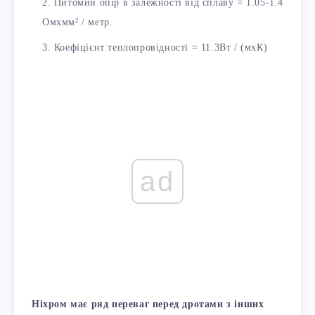
Питомий опір в залежності від сплаву = 1.05-1.4
Омxмм² / метр.
Коефіцієнт теплопровідності = 11.3Вт / (мxК)
ad
Ніхром має ряд переваг перед дротами з інших