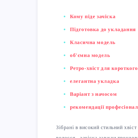
Кому піде зачіска
Підготовка до укладання
Класична модель
об'ємна модель
Ретро-хвіст для коротког
елегантна укладка
Варіант з начосом
рекомендації професіонал
Зібрані в високий стильний хвіст
волосся - зачіска завжди трендов