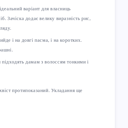
 ідеальний варіант для власниць
б. Зачіска додає велику виразність рис,
ляду.
йде і на довгі пасма, і на коротких.
рашні.
 підходять дамам з волоссям тонкими і
хвіст протипоказаний. Укладання ще