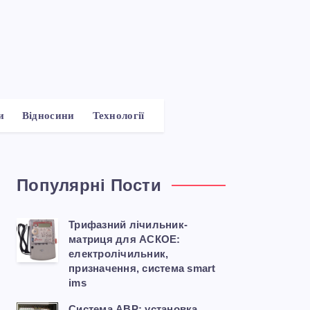
и
Відносини
Технології
Популярні Пости
Трифазний лічильник-
матриця для АСКОЕ:
електролічильник,
призначення, система smart
ims
Система АВР: установка,