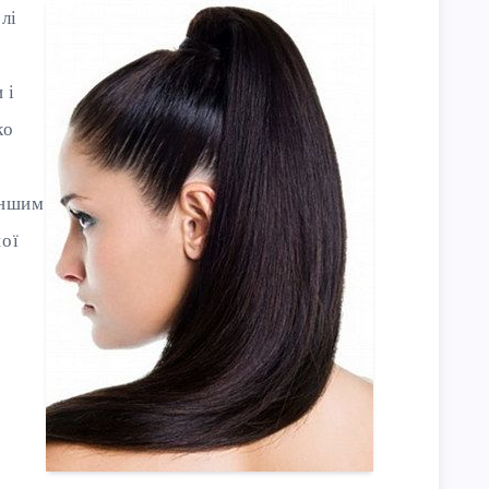
лі
 і
ко
іншим
ої