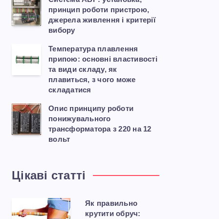
принцип роботи пристрою,
джерела живлення і критерії
вибору
Температура плавлення
припою: основні властивості
та види складу, як
плавиться, з чого може
складатися
Опис принципу роботи
понижувального
трансформатора з 220 на 12
вольт
Цікаві статті
Як правильно
крутити обруч: