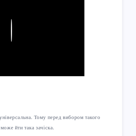
Play
 універсальна. Тому перед вибором такого
 може йти така зачіска.