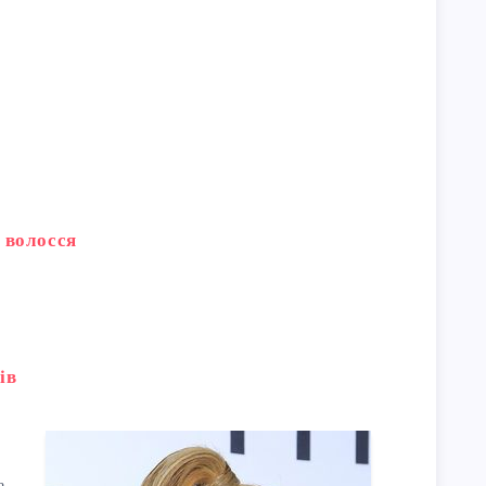
о волосся
ів
а.