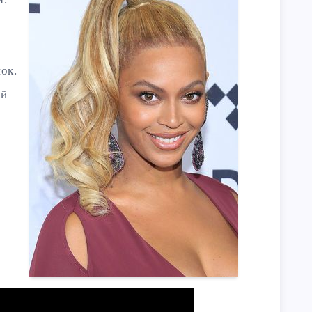
нок.
їй