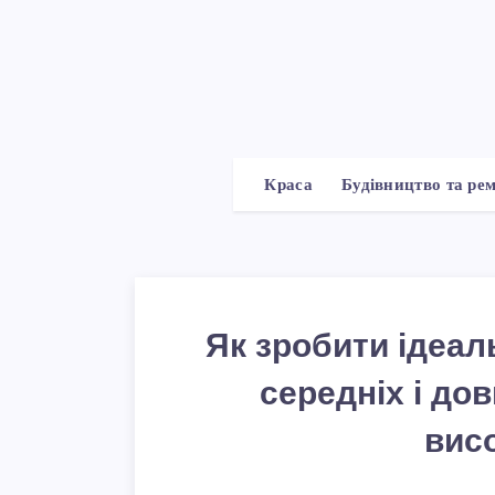
Краса
Будівництво та ре
Як зробити ідеаль
середніх і дов
висо