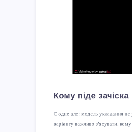
Кому піде зачіска
Є одне але: модель укладання не
варіанту важливо з'ясувати, кому