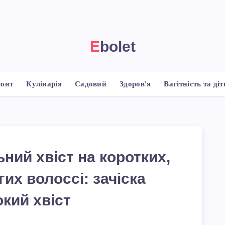
Ebolet
монт
Кулінарія
Садовий
Здоров'я
Вагітність та діт
ний хвіст на коротких,
гих волоссі: зачіска
кий хвіст