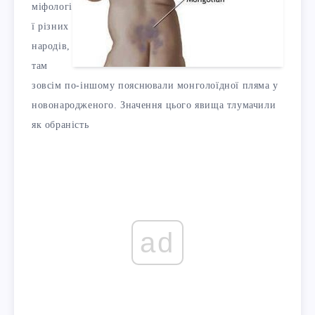
міфологі
ї різних
народів,
там
зовсім по-іншому пояснювали монголоїдної пляма у
новонародженого. Значення цього явища тлумачили
як обраність
ad