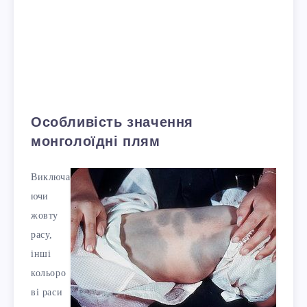
Особливість значення
монголоїдні плям
Виключа
ючи
жовту
расу,
інші
кольоро
ві раси