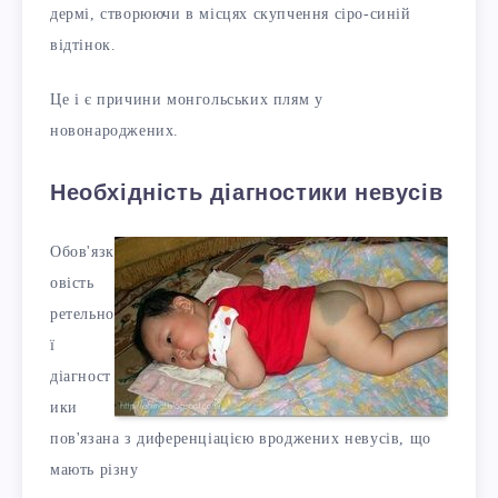
дермі, створюючи в місцях скупчення сіро-синій
відтінок.
Це і є причини монгольських плям у
новонароджених.
Необхідність діагностики невусів
Обов'язк
овість
ретельно
ї
діагност
ики
пов'язана з диференціацією вроджених невусів, що
мають різну