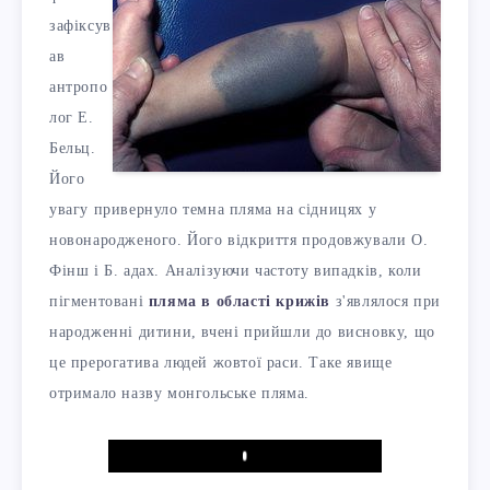
зафіксув
ав
антропо
лог Е.
Бельц.
Його
увагу привернуло темна пляма на сідницях у
новонародженого. Його відкриття продовжували О.
Фінш і Б. адах. Аналізуючи частоту випадків, коли
пігментовані
пляма в області крижів
з'являлося при
народженні дитини, вчені прийшли до висновку, що
це прерогатива людей жовтої раси. Таке явище
отримало назву монгольське пляма.
Play