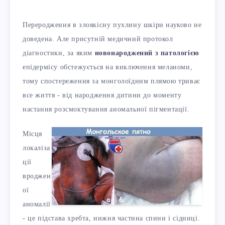
Переродження в злоякісну пухлину шкіри науково не
доведена. Але присутній медичний протокол
діагностики, за яким
новонароджений з патологією
епідермісу обстежується на виключення меланоми,
тому спостереження за монголоїдним плямою триває
все життя - від народження дитини до моменту
настання розсмоктування аномальної пігментації.
Місця
локаліза
ції
вроджен
ої
аномалії
- це підстава хребта, нижня частина спини і сідниці.