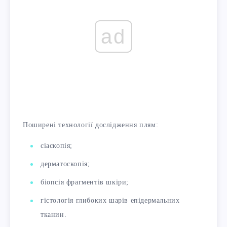
ad
Поширені технології дослідження плям:
сіаскопія;
дерматоскопія;
біопсія фрагментів шкіри;
гістологія глибоких шарів епідермальних
тканин.