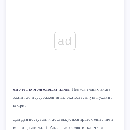
ad
етіологію монголоїдні плям.
Невуси інших видів
здатні до переродження взлокачественную пухлина
шкіри.
Для діагностування досліджується зразок епітелію з
вогнища аномалії. Аналіз дозволяє виключити