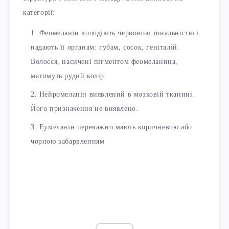
категорії:
Феомеланін володіють червоною тональністю і
надають її органам: губам, сосок, геніталій.
Волосся, насичені пігментом феомеланина,
матимуть рудий колір.
Нейромеланін виявлений в мозковій тканині.
Його призначення не виявлено.
Еумеланін переважно мають коричневою або
чорною забарвленням