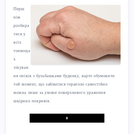
Перш
ніж
розбира
тися у
всіх
тонкоща
х
лікуван
ня опіків з бульбашками будинку, варто обумовити
той момент, що займатися терапією самостійно
можна лише за умови поверхневого ураження
шкірних покривів.
Play