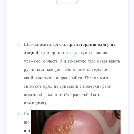
Щоб загасити вогонь
при загорянні одягу на
людині,
слід припинити доступ кисню до
ураженої області. З цією метою тіло накривають
рушником, ковдрою або іншим матеріалом,
який вдасться швидко знайти. Після цього
знімають одяг, не зриваючи з поверхні рани
шматочків тканини (їх краще обрізати
ножицями).
Як
що
опі