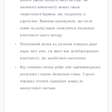
робити заміну натертої маси частіше. Як
овочевого компоненту можна також
скористатися буряком, яку поєднують із
картоплею. Важливо враховувати, що після
появи на ранці корок знижуються лікувальні
властивості цього методу.
Позитивний вплив на загоєння поверхні рани
надає лист алое, сік якого має антибактеріальні
властивості, що запобігають нагноєння.
Від сонячних опіків добре себе зарекомендувала
розлучена з водою лікувальна глина. З цього
порошку готують однорідну кашку до
консистенції сметани.