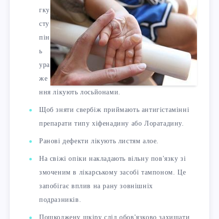
гку
сту
пін
ь
ура
же
ння лікують лосьйонами.
Щоб зняти свербіж приймають антигістамінні
препарати типу хіфенадину або Лоратадину.
Ранові дефекти лікують листям алое.
На свіжі опіки накладають вільну пов'язку зі
змоченим в лікарському засобі тампоном. Це
запобігає вплив на рану зовнішніх
подразників.
Пошкоджену шкіру слід обов'язково захищати