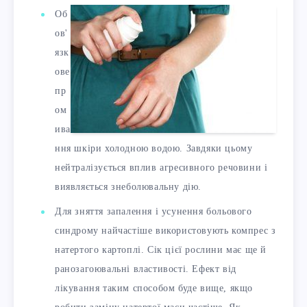
Об
ов'
язк
ове
пр
ом
ива
ння шкіри холодною водою. Завдяки цьому
нейтралізується вплив агресивного речовини і
виявляється знеболювальну дію.
Для зняття запалення і усунення больового
синдрому найчастіше використовують компрес з
натертого картоплі. Сік цієї рослини має ще й
ранозагоювальні властивості. Ефект від
лікування таким способом буде вище, якщо