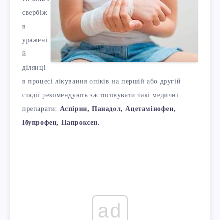
свербіж
в
уражені
й
ділянці
в процесі лікування опіків на першій або другій
стадії рекомендують застосовувати такі медичні
препарати:
Аспірин, Панадол, Ацетамінофен,
Ібупрофен, Напроксен.
ad