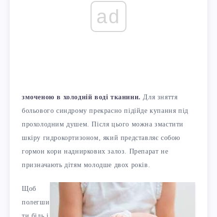
ad
змоченою в холодній воді тканини.
Для зняття
больового синдрому прекрасно підійде купання під
прохолодним душем. Після цього можна змастити
шкіру гидрокортизоном, який представляє собою
гормон кори надниркових залоз. Препарат не
призначають дітям молодше двох років.
Щоб
полегши
ти біль і