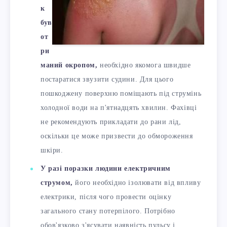
к
був
от
ри
маний окропом,
необхідно якомога швидше
постаратися звузити судини. Для цього
пошкоджену поверхню поміщають під струмінь
холодної води на п'ятнадцять хвилин. Фахівці
не рекомендують прикладати до рани лід,
оскільки це може призвести до обмороження
шкіри.
У разі поразки людини електричним
струмом,
його необхідно ізолювати від впливу
електрики, після чого провести оцінку
загального стану потерпілого. Потрібно
обов'язково з'ясувати наявність пульсу і