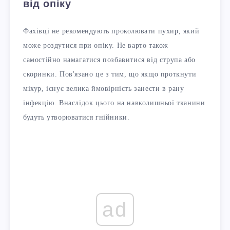
від опіку
Фахівці не рекомендують проколювати пухир, який
може роздутися при опіку. Не варто також
самостійно намагатися позбавитися від струпа або
скоринки. Пов'язано це з тим, що якщо проткнути
міхур, існує велика ймовірність занести в рану
інфекцію. Внаслідок цього на навколишньої тканини
будуть утворюватися гнійники.
ad