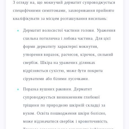
З огляду на, що мокнучий дерматит супроводжується
специфічними симптомами, захворювання прийнято
кваліфікувати за місцем розташування висипань:
Дерматит волосистої частини голови. Ураження
схильна потилична і лобова частина. Для цієї
форми дерматиту характерні мокнутия,
утворення виразок, расчесов, кірочок, сильний
свербіж. Шкіра на уражених ділянках
відрізняється сухістю, може бути покрита
сіруватими або білими лусочками.
Поразка вушних раковин. Дерматит
супроводжується виникненням глибокої
тріщини по природною шкірній складці за
вухом. Освіта пошкодження шкіри болісно, ​​
може відзначатися свербіж і кровоточивість.