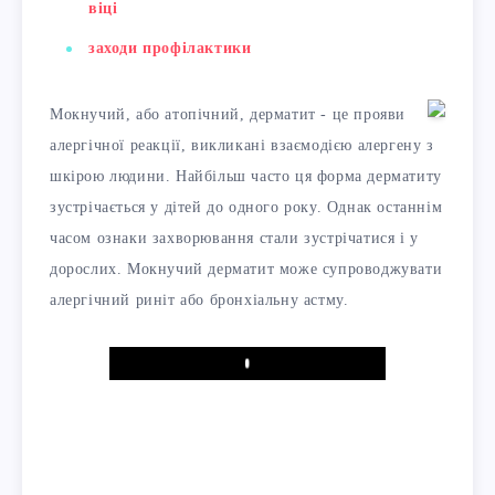
віці
заходи профілактики
Мокнучий, або атопічний, дерматит - це прояви
алергічної реакції, викликані взаємодією алергену з
шкірою людини. Найбільш часто ця форма дерматиту
зустрічається у дітей до одного року. Однак останнім
часом ознаки захворювання стали зустрічатися і у
дорослих. Мокнучий дерматит може супроводжувати
алергічний риніт або бронхіальну астму.
Play