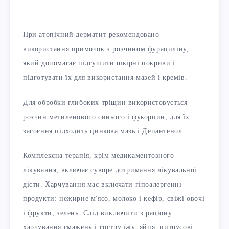
При атопічний дерматит рекомендовано
використання примочок з розчином фурациліну,
який допомагає підсушити шкірні покриви і
підготувати їх для використання мазей і кремів.
Для обробки глибоких тріщин використовується
розчин метиленового синього і фукорцин, для їх
загоєння підходить цинкова мазь і Депантенол.
Комплексна терапія, крім медикаментозного
лікування, включає суворе дотримання лікувальної
дієти. Харчування має включати гіпоалергенні
продукти: нежирне м'ясо, молоко і кефір, свіжі овочі
і фрукти, зелень. Слід виключити з раціону
харчування смажену і гостру їжу, яйця, цитрусові,