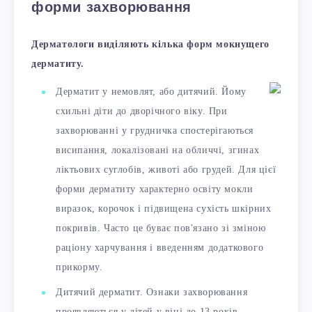
форми захворювання
Дерматологи виділяють кілька форм мокнущего
дерматиту.
Дерматит у немовлят, або дитячий. Йому
схильні діти до дворічного віку. При
захворюванні у грудничка спостерігаються
висипання, локалізовані на обличчі, згинах
ліктьових суглобів, животі або грудей. Для цієї
форми дерматиту характерно освіту мокли
виразок, корочок і підвищена сухість шкірних
покривів. Часто це буває пов'язано зі зміною
раціону харчування і введенням додаткового
прикорму.
Дитячий дерматит. Ознаки захворювання
проявляються у дітей у віці до 13 років.