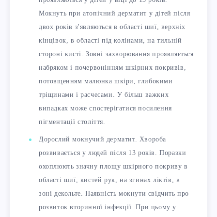
Мокнуть при атопічний дерматит у дітей після
двох років з'являються в області шиї, верхніх
кінцівок, в області під колінами, на тильній
стороні кисті. Зовні захворювання проявляється
набряком і почервонінням шкірних покривів,
потовщенням малюнка шкіри, глибокими
тріщинами і расчесами. У більш важких
випадках може спостерігатися посилення
пігментації століття.
Дорослий мокнучий дерматит. Хвороба
розвивається у людей після 13 років. Поразки
охоплюють значну площу шкірного покриву в
області шиї, кистей рук, на згинах ліктів, в
зоні декольте. Наявність мокнути свідчить про
розвиток вторинної інфекції. При цьому у