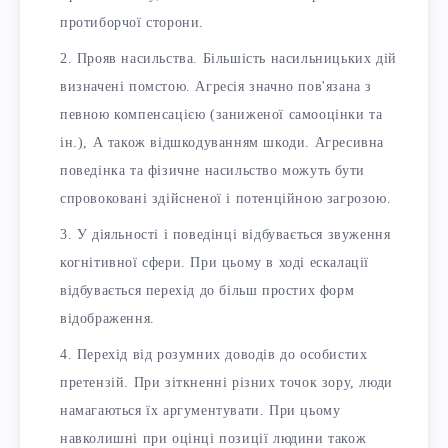
протиборчої сторони.
Прояв насильства. Більшість насильницьких дій
визначені помстою. Агресія значно пов'язана з
певною компенсацією (заниженої самооцінки та
ін.), А також відшкодуванням шкоди. Агресивна
поведінка та фізичне насильство можуть бути
спровоковані здійсненої і потенційною загрозою.
У діяльності і поведінці відбувається звуження
когнітивної сфери. При цьому в ході ескалації
відбувається перехід до більш простих форм
відображення.
Перехід від розумних доводів до особистих
претензій. При зіткненні різних точок зору, люди
намагаються їх аргументувати. При цьому
навколишні при оцінці позиції людини також