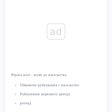
ad
Втрата волі - шлях до насильства:
Обмежене руйнування і насильство
Руйнування нервового центру
розпад