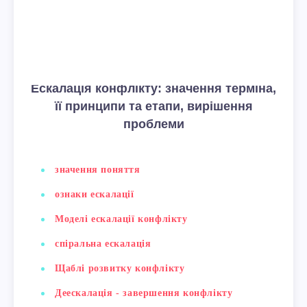
Ескалація конфлікту: значення терміна,
її принципи та етапи, вирішення
проблеми
значення поняття
ознаки ескалації
Моделі ескалації конфлікту
спіральна ескалація
Щаблі розвитку конфлікту
Деескалація - завершення конфлікту