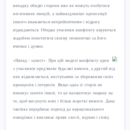
випадку обидві сторони вже не можуть позбутися
негативних емоцій, а найшкідливіші пропозиції
іншого вважаються неприйнятними і відразу
відкидаються. Обидва учасники конфлікту керуються
жадобою помститися своєму опонентові за його
вчинки і думки.
«Напад - захист». При цій моделі конфлікту один
з учасників пред'являє будь-які вимоги, а другий від
них відмовляється, виступаючи за збереження своїх
принципів і інтересів. Якщо одна зі сторін не
виконує запити іншої, то це налаштовує людину на
те, щоб висунути нові і більш жорсткі вимоги. Дана
тактика передбачає перехід до нераціонального
поведінки і викликає прояв злості, відчаю і гніву.