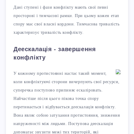
Дані ступені і фази конфлікту мають свої певні
просторові і тимчасові рамки. При цьому кожен етап
спору має свої власні кордони. Тимчасова тривалість
характеризує тривалість конфлікту.
Деескалація - завершення
конфлікту
У кожному протистоянні настає такий момент,
коли конфліктуючі сторони вичерпують свої ресурси,
суперечка поступово припиняє ескаліровать.
Найчастіше після цього пікова точка спору
перетинається і відбувається деескалація конфлікту.
Вона являє собою затухання протистояння, зниження
напруженості між людьми. Поступова деескалація
допомагає звузити межі тих територій, які