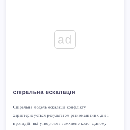
ad
спіральна ескалація
Спіральна модель ескалації конфлікту
характеризується результатом різноманітних дій і
протидій, які утворюють замкнене коло. Даному