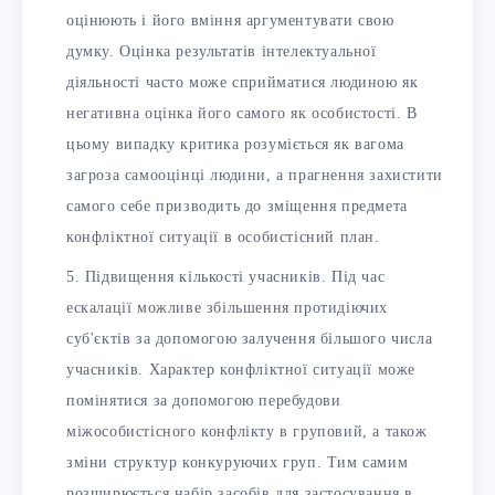
оцінюють і його вміння аргументувати свою
думку. Оцінка результатів інтелектуальної
діяльності часто може сприйматися людиною як
негативна оцінка його самого як особистості. В
цьому випадку критика розуміється як вагома
загроза самооцінці людини, а прагнення захистити
самого себе призводить до зміщення предмета
конфліктної ситуації в особистісний план.
Підвищення кількості учасників. Під час
ескалації можливе збільшення протидіючих
суб'єктів за допомогою залучення більшого числа
учасників. Характер конфліктної ситуації може
помінятися за допомогою перебудови
міжособистісного конфлікту в груповий, а також
зміни структур конкуруючих груп. Тим самим
розширюється набір засобів для застосування в